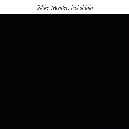
Mike Menders írói oldala