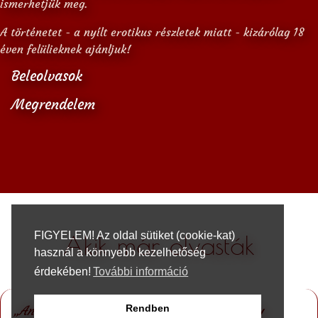
ismerhetjük meg.
A történetet - a nyílt erotikus részletek miatt - kizárólag 18
éven felülieknek ajánljuk!
Beleolvasok
Megrendelem
FIGYELEM! Az oldal sütiket (cookie-kat)
Akik már olvasták
használ a könnyebb kezelhetőség
érdekében!
További információ
Rendben
„Annyira jó volt! Csak egy baj van vele, hogy