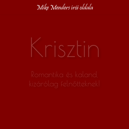
Mike Menders írói oldala
Krisztin
Romantika és kaland,
kizárólag felnőtteknek!