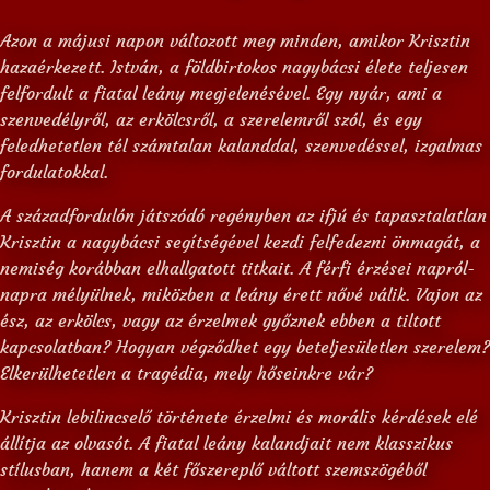
Azon a májusi napon változott meg minden, amikor Krisztin
hazaérkezett. István, a földbirtokos nagybácsi élete teljesen
felfordult a fiatal leány megjelenésével. Egy nyár, ami a
szenvedélyről, az erkölcsről, a szerelemről szól, és egy
feledhetetlen tél számtalan kalanddal, szenvedéssel, izgalmas
fordulatokkal.
A századfordulón játszódó regényben az ifjú és tapasztalatlan
Krisztin a nagybácsi segítségével kezdi felfedezni önmagát, a
nemiség korábban elhallgatott titkait. A férfi érzései napról-
napra mélyülnek, miközben a leány érett nővé válik. Vajon az
ész, az erkölcs, vagy az érzelmek győznek ebben a tiltott
kapcsolatban? Hogyan végződhet egy beteljesületlen szerelem?
Elkerülhetetlen a tragédia, mely hőseinkre vár?
Krisztin lebilincselő története érzelmi és morális kérdések elé
állítja az olvasót. A fiatal leány kalandjait nem klasszikus
stílusban, hanem a két főszereplő váltott szemszögéből