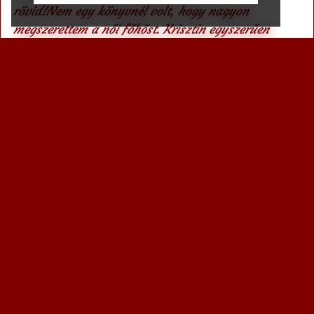
rövid!Nem egy könyvnél volt, hogy nagyon
megszerettem a női főhőst. Krisztin egyszerűen
elvarázsolt. Annyira jó karakter! Batya pedig egy
szerelem.A két rész merőben más. De ez pozitív. Az
első romantikus, a második kaland. De így egyben
pont tökéletes. Mindent megkaptam, amit egy jó
könyvtől elvárok: érzelem, erotika, kaland, család,
szeretet.”
(Szántó Krisztina)
„Krisztin egy csodálatos utazás volt számomra.
Egyszerűen imádtam. Magába szippantott, és
visszarepített az időbe, a századfordulós korszakba,
amikor a testi vágyak és a szex tabu téma volt.
Amikor a 18-19 éves lányok még kincsként őrizték az
ártatlanságukat, amikor a férfiak tisztelettel, és