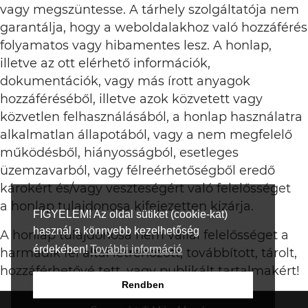
vagy megszüntesse. A tárhely szolgáltatója nem
garantálja, hogy a weboldalakhoz való hozzáférés
folyamatos vagy hibamentes lesz. A honlap,
illetve az ott elérhető információk,
dokumentációk, vagy más írott anyagok
hozzáféréséből, illetve azok közvetett vagy
közvetlen felhasználásából, a honlap használatra
alkalmatlan állapotából, vagy a nem megfelelő
működésből, hiányosságból, esetleges
üzemzavarból, vagy félreérhetőségből eredő
károkért és/vagy veszteségért való felelősséget
a honlap tulajdonosa kifejezetten kizárja.
FIGYELEM! Az oldal sütiket (cookie-kat)
használ a könnyebb kezelhetőség
A honlap tulajdonosa nem vállal felelősséget a
érdekében!
További információ
harmadik fél által létrehozott, továbbított, tárolt,
hozzáférhetővé tett, vagy publikált tartalmakért!
Rendben