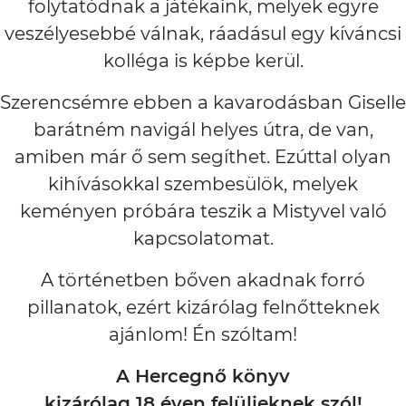
folytatódnak a játékaink, melyek egyre
veszélyesebbé válnak, ráadásul egy kíváncsi
kolléga is képbe kerül.
Szerencsémre ebben a kavarodásban Giselle
barátném navigál helyes útra, de van,
amiben már ő sem segíthet. Ezúttal olyan
kihívásokkal szembesülök, melyek
keményen próbára teszik a Mistyvel való
kapcsolatomat.
A történetben bőven akadnak forró
pillanatok, ezért kizárólag felnőtteknek
ajánlom! Én szóltam!
A Hercegnő könyv
kizárólag 18 éven felülieknek szól!