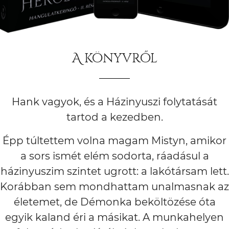
A könyvről
Hank vagyok, és a Házinyuszi folytatását
tartod a kezedben.
Épp túltettem volna magam Mistyn, amikor
a sors ismét elém sodorta, ráadásul a
házinyuszim szintet ugrott: a lakótársam lett.
Korábban sem mondhattam unalmasnak az
életemet, de Démonka beköltözése óta
egyik kaland éri a másikat. A munkahelyen