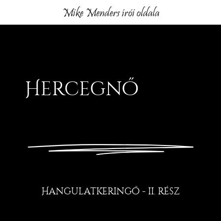
Mike Menders írói oldala
Hercegnő
Hangulatkeringő - ii. rész